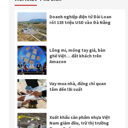
Giao thức ăn qua app xoay
chuyển hướng đi mới
Doanh nghiệp điện tử Đài Loan
rót 135 triệu USD vào Đà Nẵng
Doanh nghiệp chủ động thúc
đẩy phát triển và đổi mới đất
nước
Lông mi, móng tay giả, bàn
ghế Việt… đắt khách trên
Amazon
Tập đoàn Embraer cam kết
hỗ trợ ngành Hàng không
Việt Nam nâng cao năng lực
Vay mua nhà, đừng chỉ quan
quản trị
tâm đến lãi suất
Xuất khẩu sản phẩm nhựa Việt
Nam giảm đều, trừ thị trường