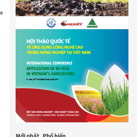
Doanh nghiệp điện tử Đài
Loan rót 135 triệu USD vào Đà
ne
Nẵng
Lông mi, móng tay giả, bàn
ghế Việt… đắt khách trên
Amazon
Vay mua nhà, đừng chỉ quan
tâm đến lãi suất
Xuất khẩu sản phẩm nhựa Việt
Nam giảm đều, trừ thị trường
Trung Quốc
Mới nhất
Phổ biến