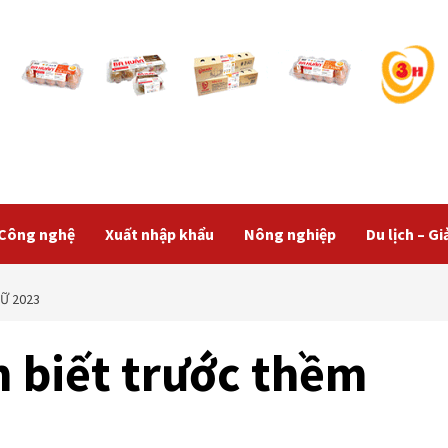
Công nghệ
Xuất nhập khẩu
Nông nghiệp
Du lịch – Giả
Ữ 2023
 biết trước thềm