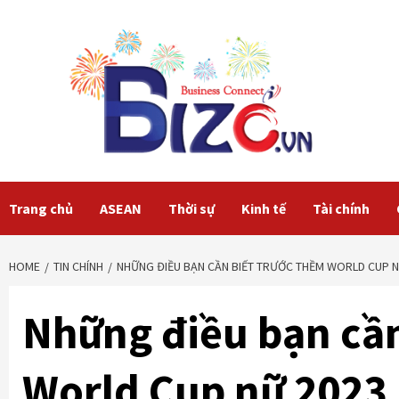
Skip
to
content
Trang chủ
ASEAN
Thời sự
Kinh tế
Tài chính
HOME
TIN CHÍNH
NHỮNG ĐIỀU BẠN CẦN BIẾT TRƯỚC THỀM WORLD CUP N
Những điều bạn cần
World Cup nữ 2023