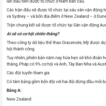
lần đầu tiên được tổ chức ở Nam bán cầu.
Các trận đấu sẽ được tổ chức tại sáu sân vận động tr
và Sydney – và bốn địa điểm ở New Zealand – ở Duned
Trận chung kết sẽ được tổ chức tại Sân vận động Au
Ai sẽ có cơ hội chiến thắng?
Theo công ty dữ liệu thể thao Gracenote, Mỹ được dự 
hội thành công.
Tuy nhiên, phiên bản năm nay hứa hẹn sẽ khó đoán hơ
thắng, Pháp có 9% cơ hội và Anh, Tây Ban Nha và Aust
Các đội tuyển tham gia
Có tám bảng gồm bốn đội với hai đội đứng đầu mỗi bả
Bảng A:
New Zealand