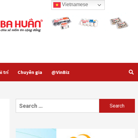
Vietnamese
Vay mua nhà, đừng chỉ quan
tâm đến lãi suất
Xuất khẩu sản phẩm nhựa Việt
Nam giảm đều, trừ thị trường
Trung Quốc
i trí
Chuyên gia
@VinBiz
Giao thức ăn qua app xoay
chuyển hướng đi mới
Search
Doanh nghiệp chủ động thúc
for:
đẩy phát triển và đổi mới đất
nước