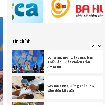
Tập đoàn Embraer cam kết
hỗ trợ ngành Hàng không
Việt Nam nâng cao năng lực
quản trị
Doanh nghiệp điện tử Đài
Loan rót 135 triệu USD vào Đà
Tin chính
Nẵng
Lông mi, móng tay giả, bàn
ghế Việt… đắt khách trên
Amazon
Vay mua nhà, đừng chỉ quan
tâm đến lãi suất