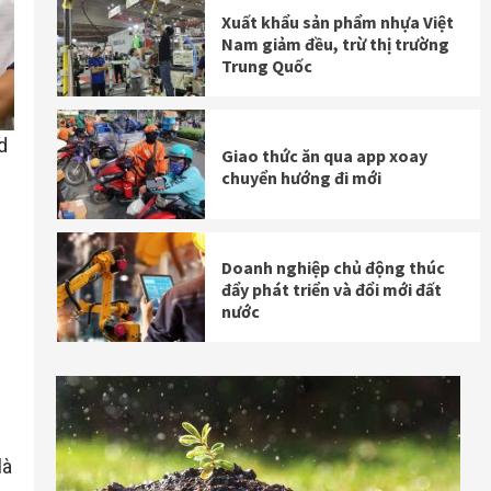
Xuất khẩu sản phẩm nhựa Việt
Nam giảm đều, trừ thị trường
Trung Quốc
d
Giao thức ăn qua app xoay
chuyển hướng đi mới
Doanh nghiệp chủ động thúc
đẩy phát triển và đổi mới đất
nước
Tập đoàn Embraer cam kết
hỗ trợ ngành Hàng không
Việt Nam nâng cao năng lực
quản trị
là