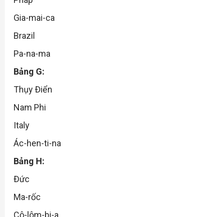
Gia-mai-ca
Brazil
Pa-na-ma
Bảng G:
Thụy Điển
Nam Phi
Italy
Ác-hen-ti-na
Bảng H:
Đức
Ma-rốc
Cô-lôm-bi-a